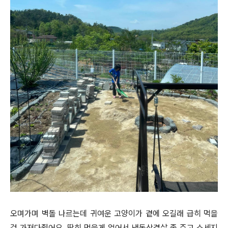
오며가며 벽돌 나르는데 귀여운 고양이가 곁에 오길래 급히 먹을
걸 가져다줬어요. 딱히 먹을게 없어서 냉동삼겹살 좀 주고 소세지