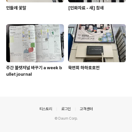
민들레 꽃말
[민화자료 - 새] 참새
주간 불렛저널 바꾸기 a week b
묵연회 하하호호전
ullet journal
의안내
티스토리
로그인
고객센터
© Daum Corp.