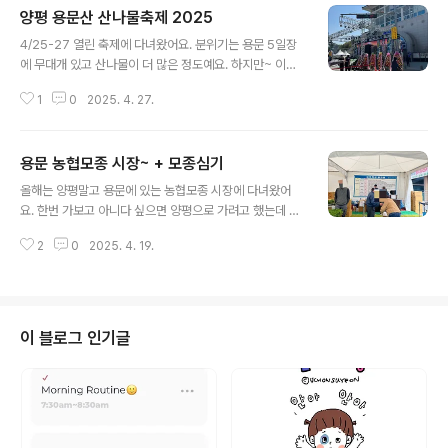
양평 용문산 산나물축제 2025
부터 하려고 조금씩 하려고 계획중입니다. 정말 완성이 되
글 내용
는 날은 올해언제까지. 오늘은 여기까지만 해보기로 했습
4/25-27 열린 축제에 다녀왔어요. 분위기는 용문 5일장
니다. 그리고 루꼴라 씨앗을 뿌렸는데 이렇게 한무더기가
에 무대개 있고 산나물이 더 많은 정도예요. 하지만~ 이렇
나왔네요. 네잎클로버처럼 예쁘게 생겨서 잡초랑 잘 구분
게 두룹튀김을 팔아서 이거 하나로 대만족이였어요. 이천
이 되겠어요. 휴휴 다행. 씨앗을 뿌리면 이게 문제죠. 어느
1
0
2025. 4. 27.
원이였어요. 산나물전이 만원인데 산나물 가격을 생각하면
정도 자라기전까지 구분이 안되는 애들이 많아요. 한달 뒤
수긍이 됩니다. 부추축제에선 3장이 만원이였어요. 올해에
면 먹는다는데 무슨 맛일지 궁금하네요...
양평축제를 다가보려고 했는데 여러집안일로 이제서야 가
용문 농협모종 시장~ + 모종심기
보았어요. 시골축제지만, 그 느낌이 그 느낌이지만, 가까우
글 내용
니 가볼만 했어요. 다음엔 어디로 가쥐~~
올해는 양평말고 용문에 있는 농협모종 시장에 다녀왔어
요. 한번 가보고 아니다 싶으면 양평으로 가려고 했는데 사
이즈는 작은데 다 있더라고요. 지금 3년째 모종 시장 가는
2
0
2025. 4. 19.
날 비가와요. 허허허체크하고 결제 후 도우미분이 가져다
주는 시스템이라 살짝 번잡했어요. 큰 애가 도우미분이 자
르면 가져다줘서 매우 빨리받았어요.가지고추나 애플수박
같은 애들은 없어서 부근 모종파는 곳 갔어요. 가지고추는
있고 애플수박은 담주에 온대서 다시 가려고요. 여기 모종
이 블로그 인기글
파는 곳이 종류는 더 많아요. 가격은 비교픞 못해봄. 그리고
지평저수지를 한바퀴 돌아봤어요. 아직 벚꽃이 좀 있네요.
역시 추운 곳이라 너무 늦게 피고 늦게 지죠.이제 다년간의
경력자로써 오늘은 정말 후다닥. 큰 애 꽃밭옆에 허브밭도
추가하기로해서 작업도 했어요. 오후에..