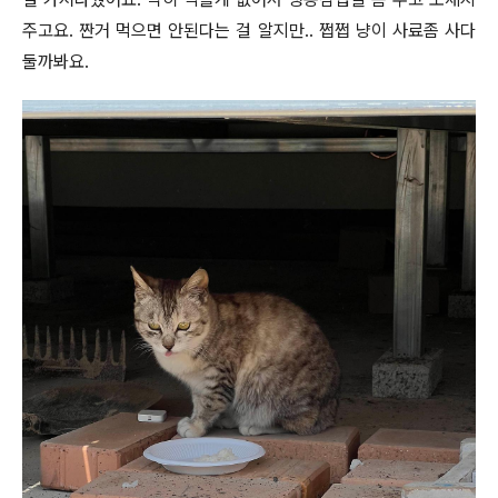
주고요. 짠거 먹으면 안된다는 걸 알지만.. 쩝쩝 냥이 사료좀 사다
둘까봐요.