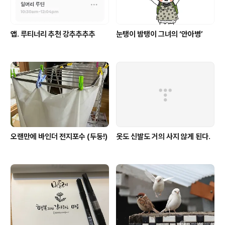
앱. 루티너리 추천 강추추추추
눈탱이 밤탱이 그녀의 ‘안아병’
오랜만에 바인더 전지포수 (두둥!)
옷도 신발도 거의 사지 않게 된다.