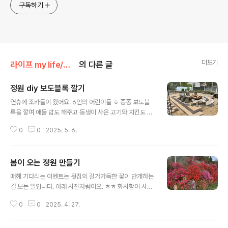
구독하기
더보기
라이프 my life/매주하는 주말농장여행
의 다른 글
정원 diy 보도블록 깔기
글 내용
연휴에 조카들이 왔어요. 6인의 어린이들 ㅎ 종종 보도블
록을 깔며 애들 밥도 해주고 동생이 사온 고기와 치킨도 먹
고 그렇게 연휴가 지나가네요. 밤에 애들은 마쉬멜로 구워
0
0
2025. 5. 6.
먹었어요. 애들이 여럿이다보니 마쉬멜로 안먹는 녀석도
달라붙어 한두입 먹고요. 자 다음 날이 됩니다. 애들도 부모
따라갔고요. 다시 보도블럭 쌓기 시작. 그리고 또 다음 날
봄이 오는 정원 만들기
ㅋㅋ여기까지만 하려고요. 꽃옆쪽으로 디딤석을 가져다 깔
글 내용
고 흰자갈을 사이에 넣으려는데 둘다 없어요. 와 몸은 안아
매해 기다리는 이벤트는 뒷집의 길가가득한 꽃이 만개하는
픈데 팔목 통증 무엇 ㅎㅎ ㅜㅜ그래도 무언가 완성한다는
걸 보는 일입니다. 아래 사진처럼이요. ㅎㅎ 화사함이 사진
재미도 있고 운동+노동도 하고 기분은 좋아요~ 막노동이
에 다 담기지 않네요. 모래를 한트럭 시켰습니다. 결국! 주
적성에 맞는지도요. 체력이 저질이라 하루이틀하고 드러누
0
0
2025. 4. 27.
차장쪽에 쏟아둔 모래를 조금씩 정원쪽으로 옮기고 있어
울듯 합니다만 ㅎㅎ나머지는 차차하기로 했어요. 이번 연
요. 잡초를 없애기 위해 ! 비닐깔고 모래깔고 보도블럭을 깝
휴는 노동으로 알차게 보냈어요!
니다. 하앍하앍. 언제가 다 하겠죠. 혼자하기로 했기에! 끝