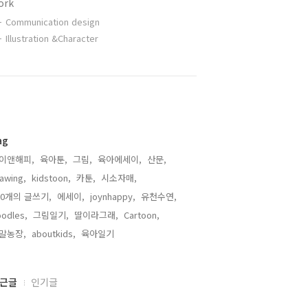
ork
Communication design
Illustration &Character
ag
이앤해피,
육아툰,
그림,
육아에세이,
산문,
awing,
kidstoon,
카툰,
시소자매,
00개의 글쓰기,
에세이,
joynhappy,
유천수연,
odles,
그림일기,
딸이라그래,
Cartoon,
말농장,
aboutkids,
육아일기,
근글
인기글