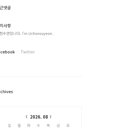
근댓글
지사항
천수연입니다. I'm Uchonsuyeon.
acebook
Twitter
rchives
alendar
2026. 08
일
월
화
수
목
금
토