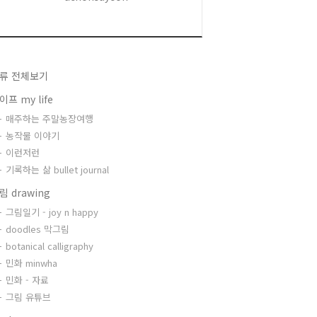
류 전체보기
이프 my life
매주하는 주말농장여행
농작물 이야기
이런저런
기록하는 삶 bullet journal
림 drawing
그림일기 - joy n happy
doodles 막그림
botanical calligraphy
민화 minwha
민화 - 자료
그림 유튜브