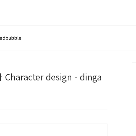
edbubble
racter design - dinga