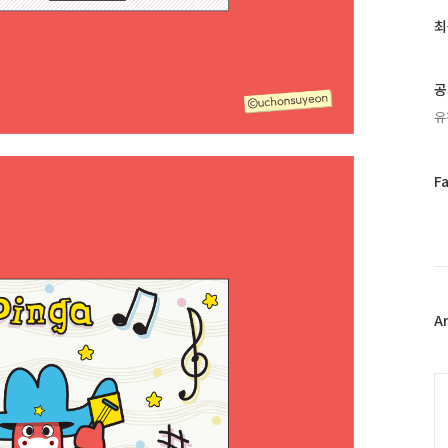
글
과
최
인
기
글
공
유
페
F
이
스
북
트
위
터
플
A
러
그
인
C