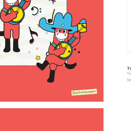
방
T
To
문
자
Ye
수