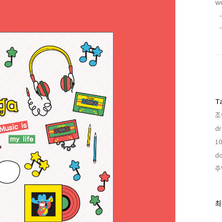
w
T
조
dr
1
do
주
최
최
근