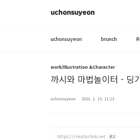
uchonsuyeon
uchonsuyeon
brunch
R
work/Illustration &Character
까시와 마법놀이터 - 딩가 Cha
uchonsuyeon
2021. 1. 15. 11:13
https://creatorlink.net
광고