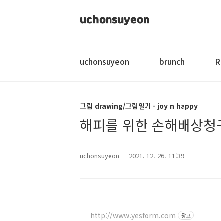
uchonsuyeon
uchonsuyeon
brunch
R
그림 drawing/그림일기 - joy n happy
해피를 위한 손해배상청
uchonsuyeon
2021. 12. 26. 11:39
http://www.yesform.com
광고