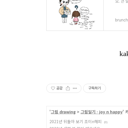
요. 큰
는 매력
brunch
공감
구독하기
'
그림 drawing
>
그림일기 - joy n happy
'
2021년 뒤돌아 보기 조이n해피
(0)