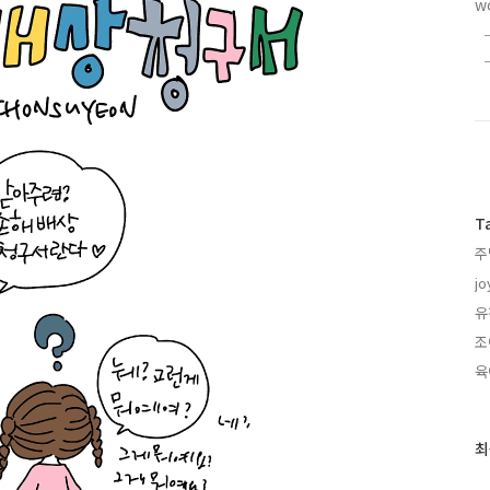
w
T
주
jo
유
조
육
최
최
근