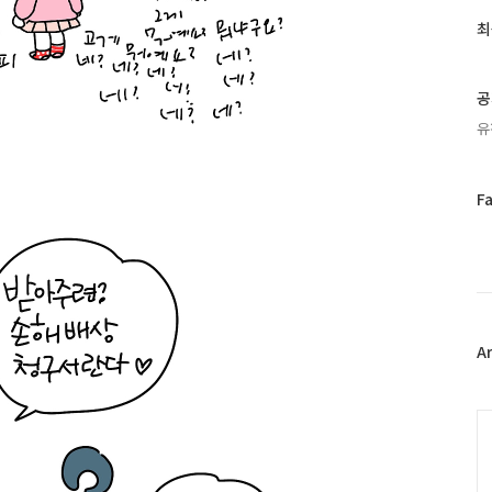
글
과
최
인
기
글
공
유
페
F
이
스
북
트
위
터
플
A
러
그
인
C