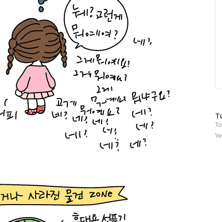
방
T
To
문
자
Ye
수