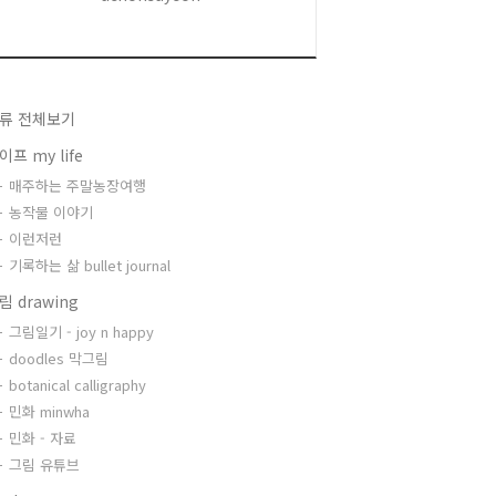
류 전체보기
이프 my life
매주하는 주말농장여행
농작물 이야기
이런저런
기록하는 삶 bullet journal
림 drawing
그림일기 - joy n happy
doodles 막그림
botanical calligraphy
민화 minwha
민화 - 자료
그림 유튜브