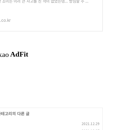
 딸 조이는 이리 큰 사고를 친 적이 없었는뎅… 방심할 수 없
쟁이~
.co.kr
 카테고리의 다른 글
2021.12.29