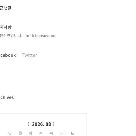
근댓글
지사항
천수연입니다. I'm Uchonsuyeon.
acebook
Twitter
rchives
alendar
2026. 08
일
월
화
수
목
금
토