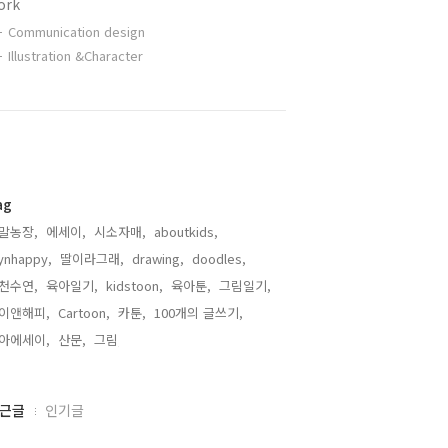
ork
Communication design
Illustration &Character
ag
말농장,
에세이,
시소자매,
aboutkids,
ynhappy,
딸이라그래,
drawing,
doodles,
천수연,
육아일기,
kidstoon,
육아툰,
그림일기,
이앤해피,
Cartoon,
카툰,
100개의 글쓰기,
아에세이,
산문,
그림,
근글
인기글