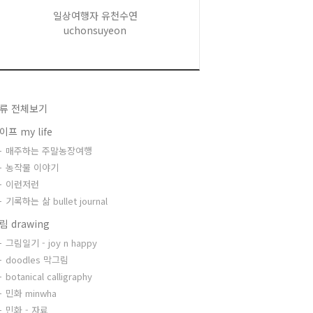
일상여행자 유천수연
uchonsuyeon
류 전체보기
이프 my life
매주하는 주말농장여행
농작물 이야기
이런저런
기록하는 삶 bullet journal
림 drawing
그림일기 - joy n happy
doodles 막그림
botanical calligraphy
민화 minwha
민화 - 자료