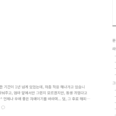
분
라
그
 기간이 1년 넘게 있었는데, 차츰 적응 해나가고 있습니
나눠주고, 엄마 앞에서만 그런지 모르겠지만, 동생 귀엽다고
 언제나 우애 좋은 자매이기를 바라며... 덧, 그 후로 해피
 살짝 한장 가져가거나, 빛과 같은 속도로 여러장 살짝 가져
 귀엽네요. ㅎㅎ 그래서 교육하기도 어려워요 ㅜㅜ 귀여워서