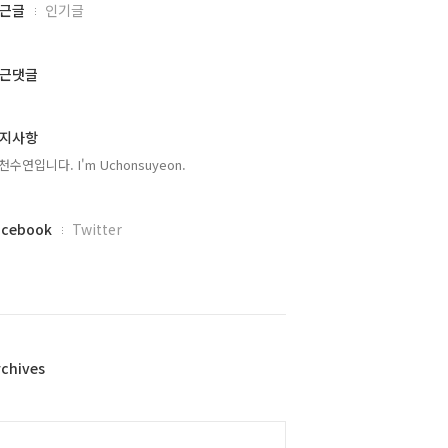
근글
인기글
근댓글
지사항
천수연입니다. I'm Uchonsuyeon.
acebook
Twitter
rchives
alendar