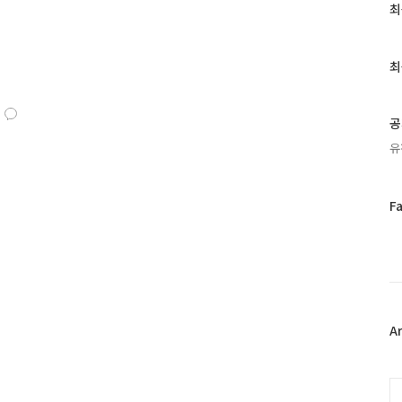
최
최
근
글
과
최
인
기
글
공
유
페
F
이
스
북
트
위
터
플
A
러
그
인
C