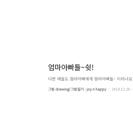
엄마아빠들~쉿!
다른 애들도 엄마아빠에게 엄마아빠들~ 이러나요
그림 drawing/그림일기 - joy n happy
2018.12.26