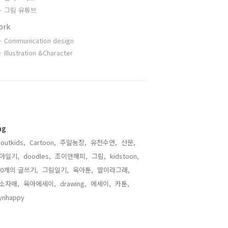
그림 유튜브
ork
Communication design
Illustration &Character
ag
outkids,
Cartoon,
주말농장,
유천수연,
산문,
아일기,
doodles,
조이앤해피,
그림,
kidstoon,
00개의 글쓰기,
그림일기,
육아툰,
딸이라그래,
소자매,
육아에세이,
drawing,
에세이,
카툰,
ynhappy,