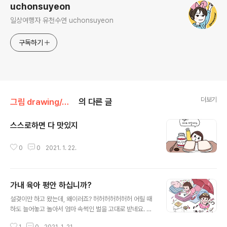
uchonsuyeon
일상여행자 유천수연 uchonsuyeon
구독하기
더보기
그림 drawing/그림일기 - joy n happy
의 다른 글
스스로하면 다 맛있지
글 내용
0
0
2021. 1. 22.
가내 육아 평안 하십니까?
글 내용
설겆이만 하고 왔는데, 왜이러죠? 허허허허허허허 어릴 때
하도 늘어놓고 놀아서 엄마 속썩인 벌을 고대로 받네요. 허
허허허허허허허허허 왜 화장품 무엇......내 엑세서리 무