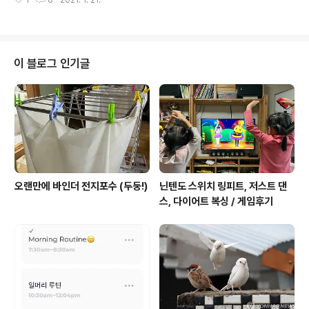
1
0
2021. 1. 21.
엇..... 밖에 비가 내리고 내 마음에도 비가 내리네요. 허허허
허허허허허허
이 블로그 인기글
오랜만에 바인더 전지포수 (두둥!)
닌텐도 스위치 링피트, 저스트 댄
스, 다이어트 복싱 / 게임후기