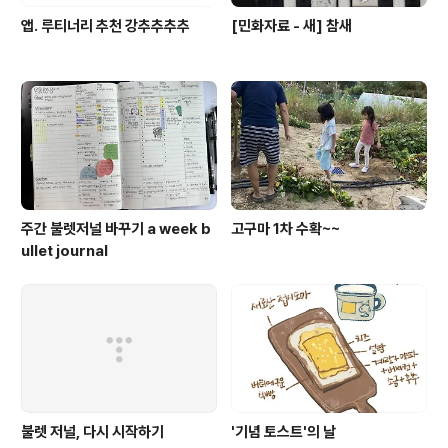
앱. 루티너리 추천 강추추추추
[민화자료 - 새] 참새
주간 불렛저널 바꾸기 a week b
고구마 1차 수확~~
ullet journal
불렛 저널, 다시 시작하기
'기념 토스트'의 날