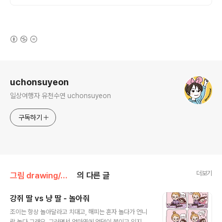
(새창열림)
로그 정보
uchonsuyeon
일상여행자 유천수연 uchonsuyeon
구독하기
더보기
그림 drawing/그림일기 - joy n happy
의 다른 글
강쥐 딸 vs 냥 딸 - 놀아줘
글 내용
조이는 항상 놀아달라고 치대고, 해피는 혼자 놀다가 언니
랑 놀다 그래요. 그러면서 엄마옆에 엉덩이 붙이고 있지요.