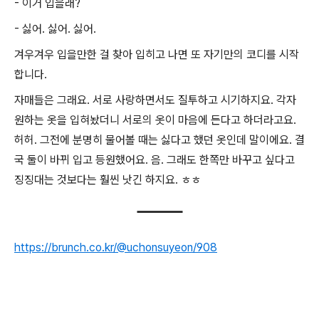
- 이거 입을래?
- 싫어. 싫어. 싫어.
겨우겨우 입을만한 걸 찾아 입히고 나면 또 자기만의 코디를 시작
합니다.
자매들은 그래요. 서로 사랑하면서도 질투하고 시기하지요. 각자
원하는 옷을 입혀놨더니 서로의 옷이 마음에 든다고 하더라고요.
허허. 그전에 분명히 물어볼 때는 싫다고 했던 옷인데 말이에요. 결
국 둘이 바뀌 입고 등원했어요. 음. 그래도 한쪽만 바꾸고 싶다고
징징대는 것보다는 훨씬 낫긴 하지요. ㅎㅎ
https://brunch.co.kr/@uchonsuyeon/908