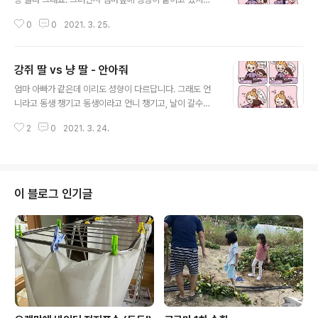
정말 냥이같지요? ㅎㅎ 다른 곳에서도 보실 수 있어요. bru
0
0
2021. 3. 25.
nch.co.kr/@uchonsuyeon/892 강쥐 딸 vs 냥 딸 -
놀아줘 조이는 항상 놀아달라고 치대고, 해피는 혼자 놀다
가 언니랑 놀다 그래요. 그러면서 엄마옆에 엉덩이 붙이고
강쥐 딸 vs 냥 딸 - 안아줘
있지요. 정말 냥이같지요? ㅎㅎ brunch.co.kr www.inst
글 내용
agram.com/uchonsuyeon_joynhappy/ blog.nav
엄마 아빠가 같은데 이리도 성향이 다르답니다. 그래도 언
er.com/i2sky/222286897172 강쥐 딸 vs 냥 딸 - 놀
니라고 동생 챙기고 동생이라고 언니 챙기고, 날이 갈수록
아줘 ​​brunch.co.kr/@uchonsuyeon/892​https://uc
사이좋게 놀아요. ^^ brunch.co.kr/@uchonsuyeon/8
honsuyeon.tistory.com/835https..
2
0
2021. 3. 24.
77 강쥐 딸 vs 냥 딸 - 안아줘 엄마 아빠가 같은데 이리도
성향이 다르답니다. 그래도 언니라고 동생 챙기고 동생이
라고 언니 챙기고, 날이 갈수록 사이좋게 놀아요. ^^ brun
ch.co.kr www.instagram.com/uchonsuyeon_joy
nhappy/
이 블로그 인기글