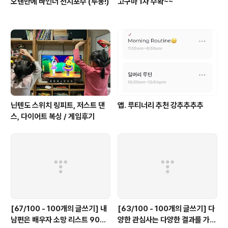
오랜만에 바인더 전지포수 (두둥!)
고구마 1차 수확~~
닌텐도 스위치 링피트, 저스트 댄
앱. 루티너리 추천 강추추추추
스, 다이어트 복싱 / 게임후기
[67/100 - 100개의 글쓰기] 내
[63/100 - 100개의 글쓰기] 다
남편은 배우자 소망 리스트 90%
양한 관심사는 다양한 결과를 가져