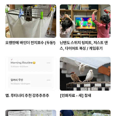
건강을 지키면서. 나도 요근래 둘다 안좋았던 관계로 와닿
는 글귀였다. 아, 새로운 사람들 많이 만나고 싶다.
오랜만에 바인더 전지포수 (두둥!)
닌텐도 스위치 링피트, 저스트 댄
스, 다이어트 복싱 / 게임후기
앱. 루티너리 추천 강추추추추
[민화자료 - 새] 참새