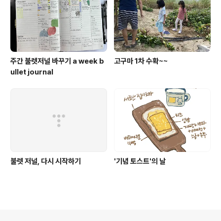
주간 불렛저널 바꾸기 a week b
고구마 1차 수확~~
ullet journal
불렛 저널, 다시 시작하기
'기념 토스트'의 날