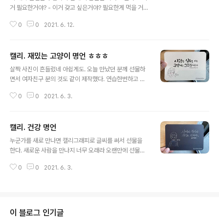
거 필요한거야? - 이거 갖고 싶은거야? 필요한게 먹을 거
밖에 없더라..... 시무룩
0
0
2021. 6. 12.
캘리. 재밌는 고양이 명언 ㅎㅎㅎ
글 내용
살짝 사진이 흔들렸네 아쉽게도. 오늘 만났던 분께 선물하
면서 여자친구 분의 것도 같이 제작했다. 연습한번하고 바
로 썼는데 재밌게 나와서 마음에 든다. 글씨를 쓰면서도 키
0
0
2021. 6. 3.
득거렸다. 이런 위트 너무 좋아.
캘리. 건강 명언
글 내용
누군가를 새로 만나면 캘리그래피로 글씨를 써서 선물을
한다. 새로운 사람을 만나지 너무 오래라 오랜만에 선물을
했다. 일때문에 만난 분께 조심스럽게 선물하고 싶다는 말
0
0
2021. 6. 3.
을 했더니 좋아해주신다. 요즘 건강이 걱정이라는 분이라
여러 명언을 찾아보다 결정후에 손을 좀 풀고 썼다. 너무 오
랜만이라 그런지, 아니면 요즘 비트세이버를 열심히 해서
팔이 후덜거려서인지 잘써지지 않았다. 힝; 민화를 그려서
붓을 자주 잡지만 역시 캘리는 꾸준히 연습해야하는데......
이 블로그 인기글
다시 목표를 세워 열심히 써야겠다. 그리고 신체와 정신의