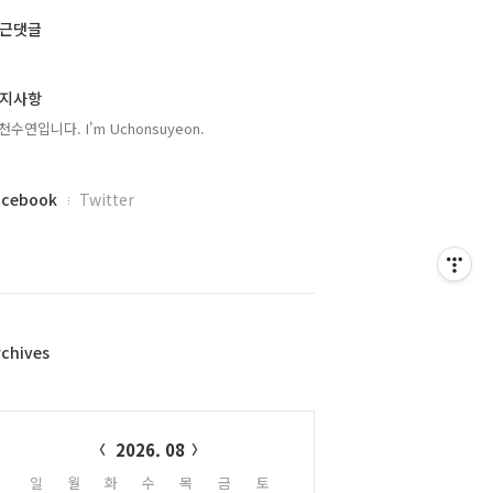
근댓글
지사항
천수연입니다. I'm Uchonsuyeon.
acebook
Twitter
rchives
alendar
2026. 08
일
월
화
수
목
금
토