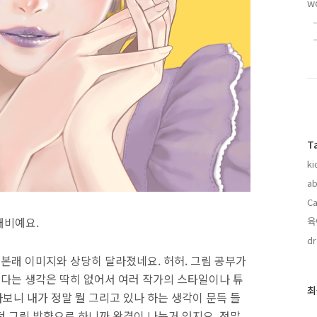
w
T
ki
ab
Ca
대비예요.
육
dr
 본래 이미지와 상당히 달라졌네요. 허허. 그림 공부가
싶다는 생각은 딱히 없어서 여러 작가의 스타일이나 튜
최
최
보니 내가 정말 뭘 그리고 있나 하는 생각이 문득 들
근
던 그림 방향으로 하니까 완결이 나는거 있지요. 정말