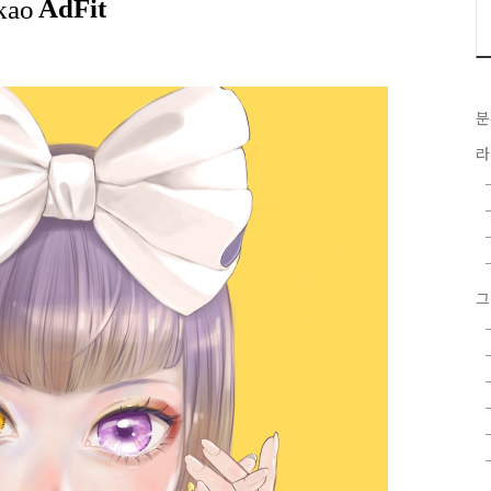
분
라
그