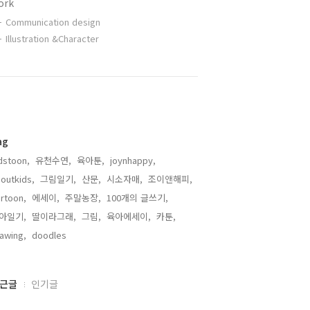
ork
Communication design
Illustration &Character
ag
dstoon,
유천수연,
육아툰,
joynhappy,
outkids,
그림일기,
산문,
시소자매,
조이앤해피,
rtoon,
에세이,
주말농장,
100개의 글쓰기,
아일기,
딸이라그래,
그림,
육아에세이,
카툰,
awing,
doodles,
근글
인기글