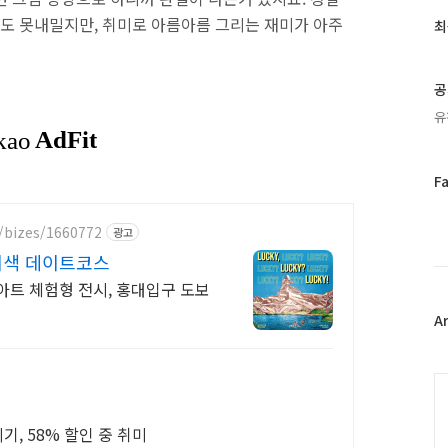
글
과
도 못내밀지만, 취미로 아름아름 그리는 재미가 아주
최
인
기
글
공
유
페
F
이
스
/bizes/1660772
광고
북
이색 데이트코스
트
위
어아트 체험형 전시, 홍대입구 도보
터
플
A
러
그
인
C
집에서 배우는 바이올린 스즈키 1권 뿌시기, 58% 할인 중 취미