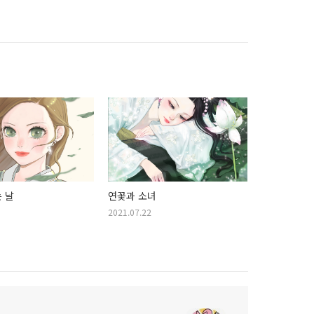
 날
연꽃과 소녀
2021.07.22