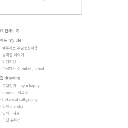
류 전체보기
이프 my life
매주하는 주말농장여행
농작물 이야기
이런저런
기록하는 삶 bullet journal
림 drawing
그림일기 - joy n happy
doodles 막그림
botanical calligraphy
민화 minwha
민화 - 자료
그림 유튜브