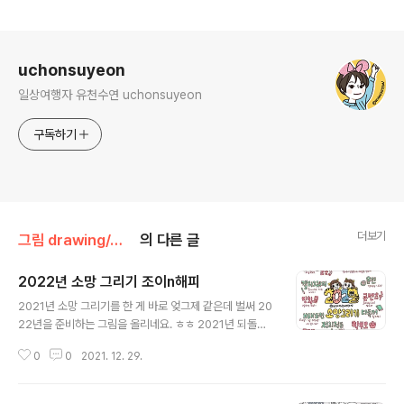
로그 정보
uchonsuyeon
일상여행자 유천수연 uchonsuyeon
구독하기
더보기
그림 drawing/그림일기 - joy n happy
의 다른 글
2022년 소망 그리기 조이n해피
글 내용
2021년 소망 그리기를 한 게 바로 엊그제 같은데 벌써 20
22년을 준비하는 그림을 올리네요. ㅎㅎ 2021년 되돌아
보기 --> https://brunch.co.kr/@uchonsuyeon/96
0
0
2021. 12. 29.
8 2022년 최고의 목표는 건강! 2021년 최고의 충격적인
사건은 바로 에 걸린 나였습니다. 하하 늘 골골거리긴 했지
만, 제대로 아파보니 제일 중요한 것 하나만 남더라고요. 바