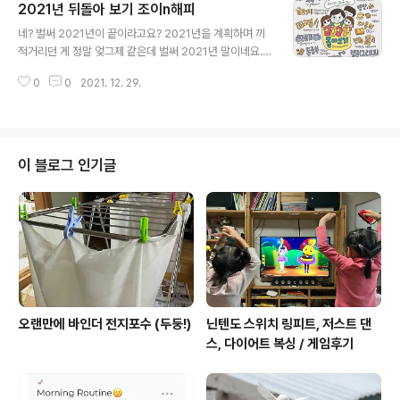
2021년 뒤돌아 보기 조이n해피
로 건강입니다. 건강해야 가족도 돌보고 하고 싶은 일도 하
글 내용
지요. 그래서 2022년 최고의 목표는 건강입니다. 2022
네? 벌써 2021년이 끝이라고요? 2021년을 계획하며 끼
년 최고의 이슈는 학부모 되기! 따단~ 그리고 그리고 그리
적거리던 게 정말 엊그제 같은데 벌써 2021년 말이네요.
고 드디어 학부모가 될 예정입니다. 와.... 게으른 제가 학부
허허허허 https://brunch.co.kr/@uchonsuyeon/80
모라니라고 생각했지만 닥치니까 좀 나아지고 있네요. 늘
0
0
2021. 12. 29.
4 2021년 소망 드로잉 - new year wishes 하하. 매해
어지던 기상시간도 점점 빨라지고 있어요. 그리고 ..
새해에 이루고 싶은 소망들을 그리고 쓰고 있어요. 그리고
SNS에 공유하고 프로필 사진으로 두지요. 보면서 의욕을
높힙니다. ㅎㅎ ​ 땅은 구입했어요. ㅎㅎ 농막도 지었고요.
캘리 brunch.co.kr 귤색 - 이 정도면 만족스러운 결과를
이 블로그 인기글
낸 것 회색 - 내년에 분발해야 할 부분이 있는 것 2020년
도 힘들긴 매한가지였지만, 2021년엔 무기력증이 살짝궁
찾아왔었어요. 다르게 보면 '놓아보는' 한 해였어요. '언덕
위의 수레처럼'이라는 신조를 ..
오랜만에 바인더 전지포수 (두둥!)
닌텐도 스위치 링피트, 저스트 댄
스, 다이어트 복싱 / 게임후기