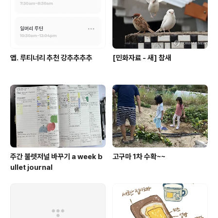
앱. 루티너리 추천 강추추추추
[민화자료 - 새] 참새
주간 불렛저널 바꾸기 a week b
고구마 1차 수확~~
ullet journal