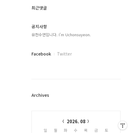
글
과
최근댓글
인
기
글
공지사항
유천수연입니다. I'm Uchonsuyeon.
페
Facebook
Twitter
이
스
북
트
위
터
플
Archives
러
그
인
Calendar
2026. 08
일
월
화
수
목
금
토