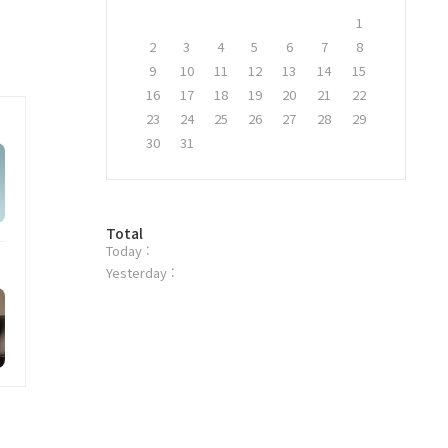
1
2
3
4
5
6
7
8
9
10
11
12
13
14
15
16
17
18
19
20
21
22
23
24
25
26
27
28
29
30
31
방
Total
Today :
문
자
Yesterday :
수