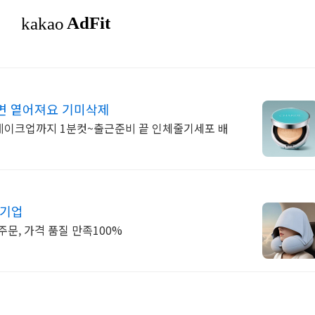
면 옅어져요 기미삭제
메이크업까지 1분컷~출근준비 끝 인체줄기세포 배
문기업
주문, 가격 품질 만족100%