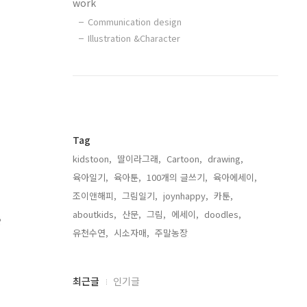
work
Communication design
Illustration &Character
Tag
kidstoon,
딸이라그래,
Cartoon,
drawing,
육아일기,
육아툰,
100개의 글쓰기,
육아에세이,
조이앤해피,
그림일기,
joynhappy,
카툰,
aboutkids,
산문,
그림,
에세이,
doodles,
유천수연,
시소자매,
주말농장,
최
최근글
인기글
근