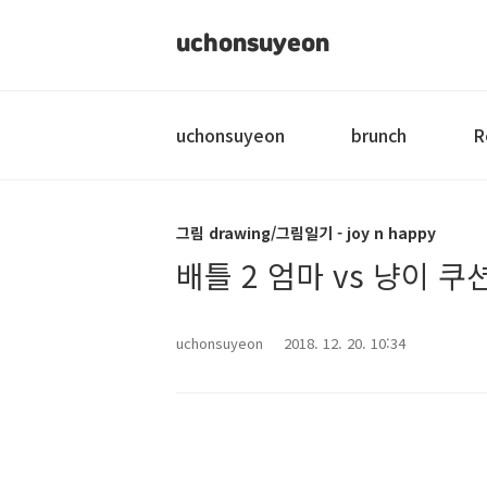
uchonsuyeon
uchonsuyeon
brunch
R
그림 drawing/그림일기 - joy n happy
배틀 2 엄마 vs 냥이 쿠
uchonsuyeon
2018. 12. 20. 10:34