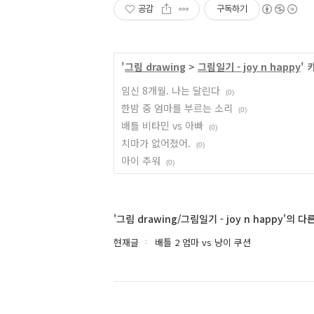
공감
구독하기
'
그림 drawing
>
그림일기 - joy n happy
'
임신 8개월. 나는 달린다
(0)
한밤 중 엄마를 부르는 소리
(0)
배틀 비타민 vs 아빠
(0)
치마가 없어졌어.
(0)
아이 추워
(0)
'그림 drawing/그림일기 - joy n happy'의 다
현재글
배틀 2 엄마 vs 냥이 쿠션