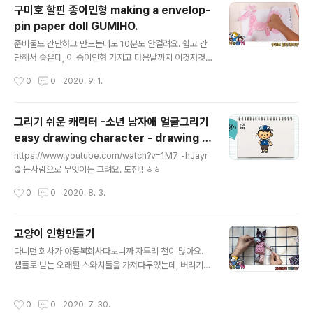
구미호 할핀 종이인형 making a envelop-
pin paper doll GUMIHO.
글 내용
준비물도 간단하고 만드는데도 10분도 안걸려요. 쉽고 간
단해서 좋은데, 이 종이인형 가지고 다음날까지 이것저것
만들며 노니까 참 좋더라구요. 장난감은 아무리 좋아도 하
작성시간
0
0
2020. 9. 1.
루가 안넘어가잖아요. ㅎㅎ 개이득이였습니다. ㅎㅎ 참고
그림이예요. A4 사이즈로 올렸고요. 출력해서 사용해도 되
고 참고해서 그리셔도 되요. 다만 상업적용도로는 사용불
그리기 쉬운 캐릭터 -소년 남자애 얼굴그리기
가합니다. 파일로 받으실꺼면 하단 파일 클릭해서 받아쓰
easy drawing character - drawing a
시면 되요. ^^ https://www.youtube.com/watch?v=
글 내용
boy
G9TDJGqY0Yg
https://www.youtube.com/watch?v=1M7_-hJayr
Q 눈사람으로 무엇이든 그려요. 도전!! ㅎㅎ
작성시간
0
0
2020. 8. 3.
고양이 인형만들기
글 내용
다니던 회사가 아동복회사다보니까 자투리 천이 많아요.
샘플로 받는 오래된 스와치들을 가져다두었는데, 버리기
아까워서 인형으로 만들었어요. 한시간 넘게 한 자리에서
만드려니 허리와 온몸이 비명을 지르네요. 쑥쑥 건겅하게
작성시간
0
0
2020. 7. 30.
자라는 따님은 엄마의 몸사정은 모르고 물고기까지 만들어