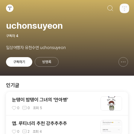
검색하기
티스토리
uchonsuyeon
구독자
4
일상여행자 유천수연 uchonsuyeon
구독하기
방명록
신고하기 레이어
열기
인기글
눈탱이 밤탱이 그녀의 ‘안아병’
0
0
조회
5
앱. 루티너리 추천 강추추추추
0
2
조회
4