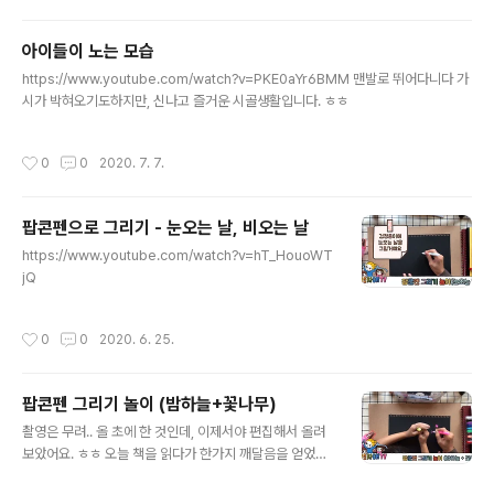
달래서 ㅜㅜ) 힘들었어요. 흐흑 https://www.youtube.c
om/watch?v=ncsyOIhJIAk
아이들이 노는 모습
글 내용
https://www.youtube.com/watch?v=PKE0aYr6BMM 맨발로 뛰어다니다 가
시가 박혀오기도하지만, 신나고 즐거운 시골생활입니다. ㅎㅎ
작성시간
0
0
2020. 7. 7.
팝콘펜으로 그리기 - 눈오는 날, 비오는 날
글 내용
https://www.youtube.com/watch?v=hT_HouoWT
jQ
작성시간
0
0
2020. 6. 25.
팝콘펜 그리기 놀이 (밤하늘+꽃나무)
글 내용
촬영은 무려.. 올 초에 한 것인데, 이제서야 편집해서 올려
보았어요. ㅎㅎ 오늘 책을 읽다가 한가지 깨달음을 얻었지
뭐예요. 나의 모토는 '인생은 즐기는 것'이라는 거죠. 너무