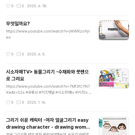
잊고 살았나봐요. 다시 고고싱입니다. ㅎㅎ https://www.
작성시간
0
0
2020. 6. 18.
youtube.com/watch?v=5PTPHKVKQgA 팝콘펜이
생각보다 비싸지 않아서 아이들과 함께 놀기 괜찮아요. ^^
팝콘펜 https://coupa.ng/bEs4l1 동아 팝콘칼라 10색
무엇일까요?
세트 COUPANG www.coupang.com 히팅건 https://
글 내용
coupa.ng/bEs4wr KBTRADE 미니 소형 열풍기 히팅
https://www.youtube.com/watch?v=jWWRzo9jn
건 작업용 드라이기 COUPANG www.coupang.com
eo
"이 포스팅은 쿠팡 파트너스 활동의 일환으로, 이에 따른
일정액의 수수료를 제공..
작성시간
0
0
2020. 6. 5.
시소자매TV> 동물그리기 -수채화와 붓펜으
로 그려요
글 내용
https://www.youtube.com/watch?v=7Mf3fCYN7
Xw&t=52s #유튜브 #키즈채널 #시소자매tv #키즈tv #
아이와놀아주기 #돈안들이고놀아주기 #함께놀아요 #diy
작성시간
0
0
2020. 1. 16.
그리기 쉬운 캐릭터 -여자 얼굴그리기 easy
drawing character - drawing woman
글 내용
faces
얼굴 그리기를 제일 먼저 올렸어야했는데, 순서가 바뀌었