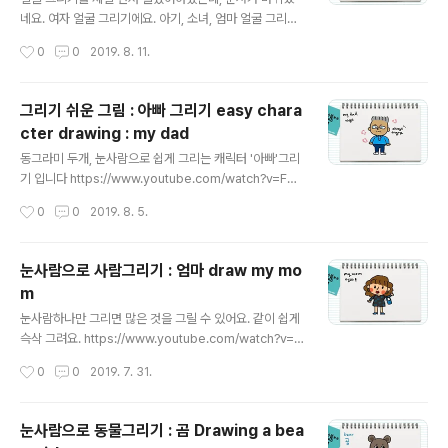
네요. 여자 얼굴 그리기에요. 아기, 소녀, 엄마 얼굴 그리기
가 순서대로 있어요. * 자막을 켜서 보셔도 좋아요. Easy
작성시간
0
0
2019. 8. 11.
drawing a character - drawing woman's faces. h
ttps://www.youtube.com/watch?v=ha9OFXaq_5
g&t=116s
그리기 쉬운 그림 : 아빠 그리기 easy chara
cter drawing : my dad
글 내용
동그라미 두개, 눈사람으로 쉽게 그리는 캐릭터 '아빠'그리
기 입니다 https://www.youtube.com/watch?v=FVB
-y7S50Mk
작성시간
0
0
2019. 8. 5.
눈사람으로 사람그리기 : 엄마 draw my mo
m
글 내용
눈사람하나만 그리면 많은 것을 그릴 수 있어요. 같이 쉽게
슥삭 그려요. https://www.youtube.com/watch?v=N
7SjpPRP_9g
작성시간
0
0
2019. 7. 31.
눈사람으로 동물그리기 : 곰 Drawing a bea