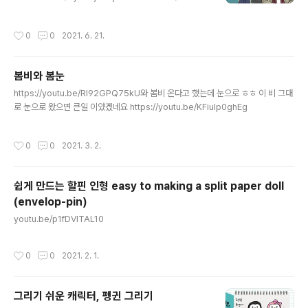
=2 할리퀸과는 결이 다르지만 파격적이고 아름다운 악당
캐릭터, 크루엘라를 드로잉 무비로 그렸어요. 종종 반반 다
작성시간
0
0
2021. 6. 21.
른 컬러로 염색을 하신 분들이 보이던데, 크루엘라가 원조
가 아닐까요. 비주얼과 캐릭터성에 몰빵한 영화이기 때문
에 인과관계나 스토리라인이 '으잉?' 하는 부분이 없지 않
봄비와 봄눈
아요. 이런 부분은 엠마 스톤이 연기력으로 꾹꾹 눌러줍니
글 내용
다. 팔색조 연기자라는 건 이런 배우는 두고 하는 말인가 봅
https://youtu.be/Rl92GPQ75kU와 봄비 온다고 했는데 눈으로 ㅎㅎ 이 비 그대
니다. 전작과 다르게 살짝 불안 불안한 사이코스러운 연기
로 눈으로 왔으면 큰일 이얐겠네요 https://youtu.be/KFiulp0ghEg
를 잘 해내다니요. 101마리 달마티안의 악당 캐릭터를 매
력적으로 뽑아낸 디즈니도 대단하고요. 오래된 기업이 계
작성시간
0
0
2021. 3. 2.
속해서 ..
쉽게 만드는 할핀 인형 easy to making a split paper doll
(envelop-pin)
글 내용
youtu.be/p1fDVITAL10
작성시간
0
0
2021. 2. 1.
그리기 쉬운 캐릭터, 펭귄 그리기
글 내용