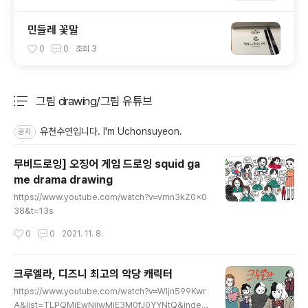
민들레 꽃말
0
0
조회
3
그림 drawing/그림 유튜브
분류 전체보기
주요 글 목록
유천수연입니다. I'm Uchonsuyeon.
공지
무비드로잉] 오징어 게임 드로잉 squid ga
me drama drawing
글 내용
https://www.youtube.com/watch?v=vmn3kZ0x0
38&t=13s
작성시간
0
0
2021. 11. 8.
크루엘라, 디즈니 최고의 악당 캐릭터
글 내용
https://www.youtube.com/watch?v=WIjn599Kwr
A&list=TLPQMjEwNjIwMjE3M0fJ0YYNtQ&index