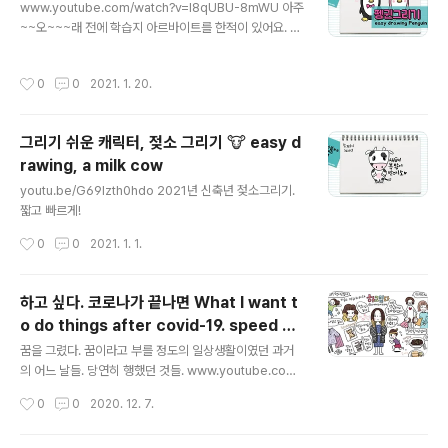
www.youtube.com/watch?v=I8qUBU-8mWU 아주
~~오~~~래 전에 학습지 아르바이트를 한적이 있어요. 다
양한 동물들을 그리는 작업이였는데, 그런 느낌으로 쉽게
그릴 수 있는 동물들을 하나씩 채워 나가려고요. ㅎㅎ 그리
작성시간
0
0
2021. 1. 20.
고 나중엔 정말 캐릭터 스러운 동물 그리기를 소개할게요.
^^
그리기 쉬운 캐릭터, 젖소 그리기 🐮 easy d
rawing, a milk cow
글 내용
youtu.be/G69lzth0hdo 2021년 신축년 젖소그리기.
짧고 빠르게!
작성시간
0
0
2021. 1. 1.
하고 싶다. 코로나가 끝나면 What I want t
o do things after covid-19. speed dr
글 내용
awing
꿈을 그렸다. 꿈이라고 부를 정도의 일상생활이였던 과거
의 어느 날들. 당연히 행했던 것들. www.youtube.com/
watch?v=lFyKolqiK8w&t=7s
작성시간
0
0
2020. 12. 7.