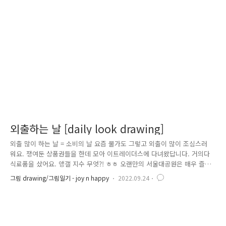
외출하는 날 [daily look drawing]
외출 많이 하는 날 = 소비의 날 요즘 물가도 그렇고 외출이 많이 조심스러
워요. 쟁여둔 상품권들을 한데 모아 이트레이더스에 다녀왔답니다. 거의다
식료품을 샀어요. 앵갤 지수 무엇?! ㅎㅎ 오랜만의 서울대공원은 매우 즐거
웠고요. 조심스럽게(?) 소비를 한 덕에 예상보다 많은 지출은 없었어요. 놀
그림 drawing/그림일기 - joy n happy
2022.09.24
이공원은 이제 정말 부담스럽더라고요. 정말 큰맘 먹고 가야겠어요. 이번
엔 작은 맘이라 동식물원만 다녀왔어요. 호호 주말농장을 하면 식비에도
좀 보탬이 되지 않을까 했는데, 병충해가 잦고 비바람번개 자연재해를 자
주 겪다 보니 정말 먹을 게 별로 없었어요. 잡초 뽑는 노동만 줄기차게 하
고 있습니다. 가을 모기도 극성이고요. 원래 모기가 많지 않던 곳인데, 올