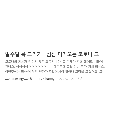
해엔 비가 많이 와서 그런지 저의 다리는 벌집입니다. 벌집.....
일주일 룩 그리기 - 점점 다가오는 코로나 그림
자...
코로나의 기세가 꺽이지 않은 요즘입니다. 그 기세가 저희 집에도 쳐들어
왔네요. 허허허허허허허허허허...... 다음주에 그릴 이번 주가 기대 되네요.
이번주에는 많~~이 누워 있다가 주말에서야 일어나 그림을 그렸어요. 그나
마 다행이네요. 다음 주까지 안넘어가서요!!! ㅎㅎㅎ 모두 건강하세요 ~
그림 drawing/그림일기 - joy n happy
2022.08.27
https://youtu.be/38AAsvis5Z0