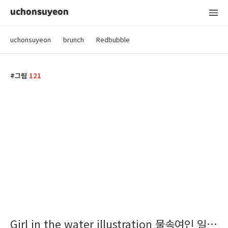
uchonsuyeon
uchonsuyeon
brunch
Redbubble
그림
121
Girl in the water illustration 물속여인 일