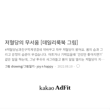
저혈당의 무서움 [데일리룩북 그림]
#저혈당님과친구먹게생겼네 약바꾸고 자꾸 저혈당이 왔어요. 몸의 습과 그
리고 감정의 습관이 무섭습니다. 아프거나 기력없을때 ‘건강만 좋아지면?!’
같은 말을 하는데, 그냥 푸쉬쉬 사그라들고 몸이 덜덜 떨리는 저혈당이 지
나가면 진정한 감정의 무기력증이 생겨요. ‘해서 뭐해?’하는 느낌이 들지
그림 drawing/그림일기 - joy n happy
2022.08.10
요. 고로 평소 건강관리가 제일 중요….. ㅡㅜ #룩북 #데일리룩 #그림일기