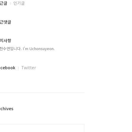
근글
인기글
근댓글
지사항
천수연입니다. I'm Uchonsuyeon.
acebook
Twitter
rchives
alendar