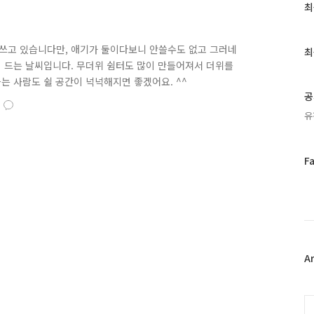
최
최
근
글
과
쓰고 있습니다만, 애기가 둘이다보니 안쓸수도 없고 그러네
최
인
이 드는 날씨입니다. 무더위 쉼터도 많이 만들어져서 더위를
기
는 사람도 쉴 공간이 넉넉해지면 좋겠어요. ^^
글
공
유
페
F
이
스
북
트
위
터
플
A
러
그
인
C