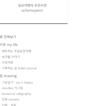
일상여행자 유천수연
uchonsuyeon
류 전체보기
이프 my life
매주하는 주말농장여행
농작물 이야기
이런저런
기록하는 삶 bullet journal
림 drawing
그림일기 - joy n happy
doodles 막그림
botanical calligraphy
민화 minwha
민화 - 자료