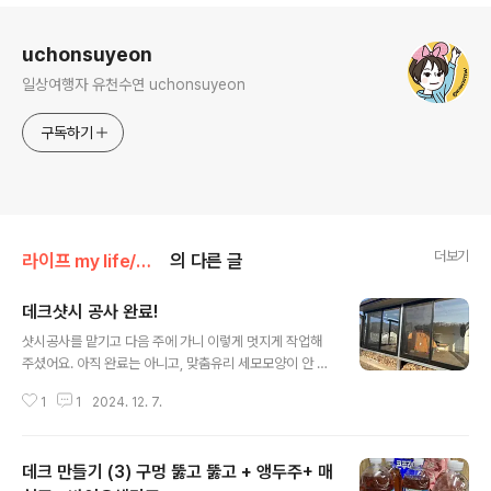
로그 정보
uchonsuyeon
일상여행자 유천수연 uchonsuyeon
구독하기
더보기
라이프 my life/매주하는 주말농장여행
의 다른 글
데크샷시 공사 완료!
글 내용
샷시공사를 맡기고 다음 주에 가니 이렇게 멋지게 작업해
주셨어요. 아직 완료는 아니고, 맞춤유리 세모모양이 안 와
서 그 부분은 빠졌네요. 그리고 실리콘이 한쪽만 발라져 있
1
1
2024. 12. 7.
어요! 다음 주에 바르겠죠! 지금까지 여러공사를 했는데, 여
기가 제일 깔끔하게 해 주시더라고요. 그건 바로! 뒤처리가
너무 깔끔해요. 작은 나사까지 정리해 가셨어요. 대부분이
데크 만들기 (3) 구멍 뚫고 뚫고 + 앵두주+ 매
공사만 딱하고 뒤처리도 안 하고 가시는 분들이 많거든요.