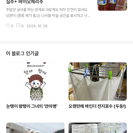
남편이 원래 전기전공이라 이런 부분에 민감해요. 뒤처리
실주+ 바이오체리주
글 내용
까지 깔끔한 분이 대부분 일도 꼼꼼하게 잘한다고 하더라
주말만 공사를 하는 관계로 아쉽게도 딱히 진전이 없어요.
고요. 제가 봐도 실리콘모양도 그렇고 세심하게 잘 작업하
남편이 (종종 제가 돕고) 나사를 박을 공간을 표시하고 구
셨어요.유리를 뚫을까하다가 난로 연통을 천장으로 연결하
멍을 뚫고만 했지요. 하루 종일 했는데 딱 한 줄박았어요.
겠다며 남편이 지붕을 뚫었네요. 불연성 스티로폼이 아니
0
0
2024. 10. 29.
정말 몇 주는 걸릴 것 같아요. 땀 뻘뻘 흘리고 하는데도 각
라며 놀라 하는 남편... 불연성이 아니..
관에도 구멍을 뚫기 때문에 시간이 많이 걸려요. 한 줄만 고
정했는데도 벌써 대청마루 느낌 나고 괜찮지요. 그런데 지
난주 오일스텐 바르기 전의 나무가 좀 젖어 있었는지 두어
개가 곰팡이가 쓸었더라고요. 보기엔 안 젖은 줄 알았어요.
이 블로그 인기글
전날 비가 왔었는데, 나무 위에 씌워둔 게 방수는 아니었거
든요. 뭐.. 그 두어 개는 계단용으로 쓰기로 하고 이번주 할
일은 했지요. 남편이 작업할 동안 술을 좀 걸렀습니다. 작년
까지만 해도 남편이 커피거름망까지 동원해서 정성스레 걸
렀지만, 저는 귀..
눈탱이 밤탱이 그녀의 ‘안아병’
오랜만에 바인더 전지포수 (두둥!)