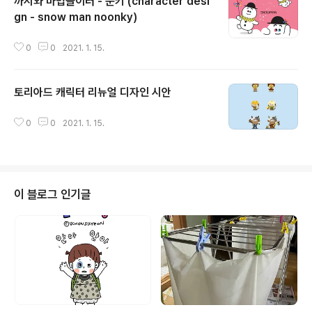
까시와 마법놀이터 - 눈키 (character desi
gn - snow man noonky)
글 내용
0
0
2021. 1. 15.
토리아드 캐릭터 리뉴얼 디자인 시안
글 내용
0
0
2021. 1. 15.
이 블로그 인기글