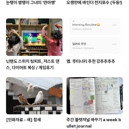
눈탱이 밤탱이 그녀의 ‘안아병’
오랜만에 바인더 전지포수 (두둥!)
닌텐도 스위치 링피트, 저스트 댄
앱. 루티너리 추천 강추추추추
스, 다이어트 복싱 / 게임후기
[민화자료 - 새] 참새
주간 불렛저널 바꾸기 a week b
ullet journal