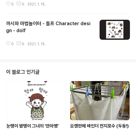
0
0
2021. 1. 15.
까시와 마법놀이터 - 돌프 Character desi
gn - dolf
글 내용
0
0
2021. 1. 15.
이 블로그 인기글
눈탱이 밤탱이 그녀의 ‘안아병’
오랜만에 바인더 전지포수 (두둥!)