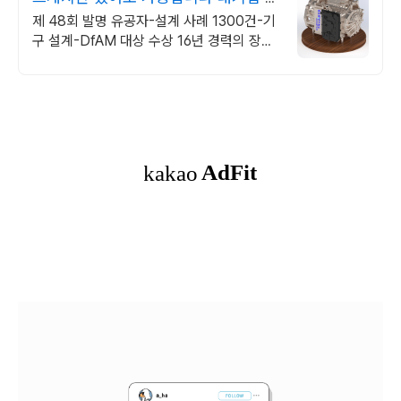
품 사례 다수
제 48회 발명 유공자-설계 사례 1300건-기
구 설계-DfAM 대상 수상 16년 경력의 장관
상 2관왕 발명가가 대신 "발명"해 드립니다.