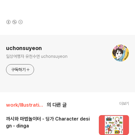
(새창열림)
로그 정보
uchonsuyeon
일상여행자 유천수연 uchonsuyeon
구독하기
더보기
work/Illustration &Character
의 다른 글
까시와 마법놀이터 - 딩가 Character desi
gn - dinga
글 내용