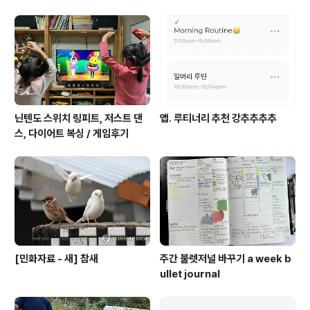
닌텐도 스위치 링피트, 저스트 댄
앱. 루티너리 추천 강추추추추
스, 다이어트 복싱 / 게임후기
[민화자료 - 새] 참새
주간 불렛저널 바꾸기 a week b
ullet journal