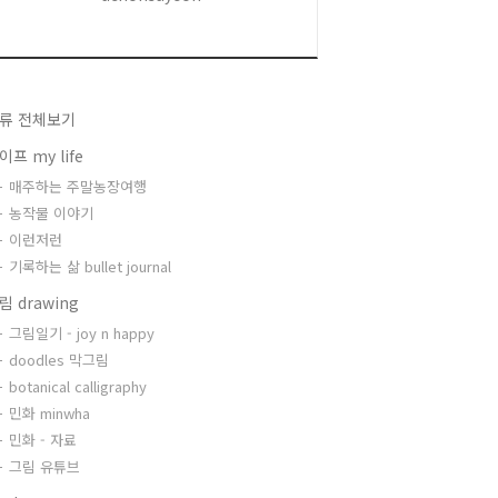
류 전체보기
이프 my life
매주하는 주말농장여행
농작물 이야기
이런저런
기록하는 삶 bullet journal
림 drawing
그림일기 - joy n happy
doodles 막그림
botanical calligraphy
민화 minwha
민화 - 자료
그림 유튜브