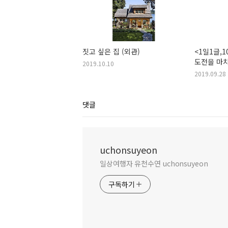
짓고 싶은 집 (외관)
<1일1글,
도전을 마
2019.10.10
2019.09.28
댓글
uchonsuyeon
일상여행자 유천수연 uchonsuyeon
구독하기