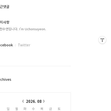
근댓글
지사항
천수연입니다. I'm Uchonsuyeon.
acebook
Twitter
rchives
alendar
2026. 08
일
월
화
수
목
금
토