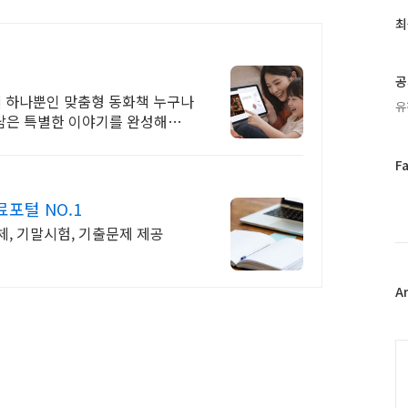
글
과
최
인
기
글
공
상에 하나뿐인 맞춤형 동화책 누구나
유
 담은 특별한 이야기를 완성해보
페
F
이
스
포털 NO.1
북
, 기말시험, 기출문제 제공
트
위
터
플
A
러
그
인
C