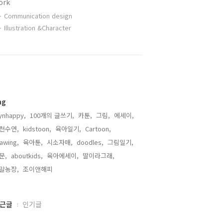
ork
Communication design
Illustration &Character
ag
ynhappy,
100개의 글쓰기,
카툰,
그림,
에세이,
천수연,
kidstoon,
육아일기,
Cartoon,
awing,
육아툰,
시소자매,
doodles,
그림일기,
문,
aboutkids,
육아에세이,
딸이라그래,
말농장,
조이앤해피,
근글
인기글