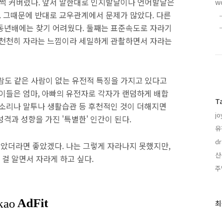
새 훌쩍 커버렸다. 앞서 말한대로 인지발달이나 언어발달은
w
. 그때문에 반대로 교우관계에서 문제가 많았다. 다른
동년배에는 찾기 어려웠다. 둘째는 표준속도로 자라기
 천천히 자라는 느낌이라 세밀하게 관촬하면서 자라는
사람도 같은 사람이 없는 유전적 특징을 가지고 있다고
아이들은 엄마, 아빠의 유전자로 각자가 랜덤하게 배합
T
목소리나 말투나 생활습관 등 후천적인 것이 더해지면
jo
격과 성향을 가진 '특별한' 인간이 된다.
유
dr
알았더라면 좋았겠다. 나는 그렇게 자라나지 못했지만,
산
걸 알면서 자라게 하고 싶다.
주
최
최
근