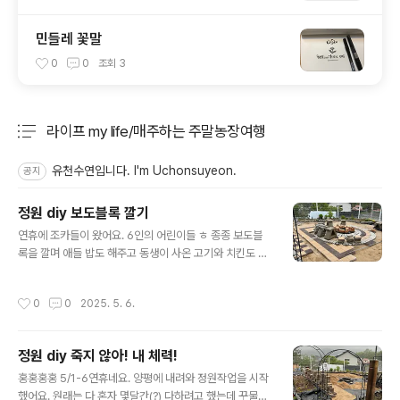
민들레 꽃말
0
0
조회
3
라이프 my life/매주하는 주말농장여행
분류 전체보기
주요 글 목록
유천수연입니다. I'm Uchonsuyeon.
공지
정원 diy 보도블록 깔기
글 내용
연휴에 조카들이 왔어요. 6인의 어린이들 ㅎ 종종 보도블
록을 깔며 애들 밥도 해주고 동생이 사온 고기와 치킨도 먹
고 그렇게 연휴가 지나가네요. 밤에 애들은 마쉬멜로 구워
먹었어요. 애들이 여럿이다보니 마쉬멜로 안먹는 녀석도
작성시간
0
0
2025. 5. 6.
달라붙어 한두입 먹고요. 자 다음 날이 됩니다. 애들도 부모
따라갔고요. 다시 보도블럭 쌓기 시작. 그리고 또 다음 날
ㅋㅋ여기까지만 하려고요. 꽃옆쪽으로 디딤석을 가져다 깔
정원 diy 죽지 않아! 내 체력!
고 흰자갈을 사이에 넣으려는데 둘다 없어요. 와 몸은 안아
글 내용
픈데 팔목 통증 무엇 ㅎㅎ ㅜㅜ그래도 무언가 완성한다는
홍홍홍홍 5/1-6연휴네요. 양평에 내려와 정원작업을 시작
재미도 있고 운동+노동도 하고 기분은 좋아요~ 막노동이
했어요. 원래는 다 혼자 몇달간(?) 다하려고 했는데 꾸물떡