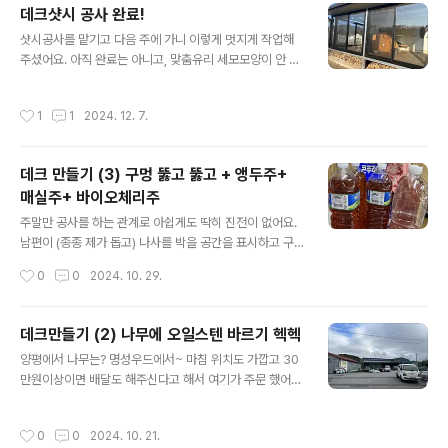
데크샷시 공사 완료!
번에 사서 했는데, 남편의 만족도가 최상이에요. 작년까지
글 내용
삽으로 함. ㅋㅋ+다음 날.비가 5mm만 온다더니 시간당이
샷시공사를 맡기고 다음 주에 가니 이렇게 멋지게 작업해
였는지. 우박도 오고하지만 남편은 포기하지 않고.나도 보
주셨어요. 아직 완료는 아니고, 맞춤유리 세모모양이 안 와
도블럭을 깔아보고.오늘은 여기까지~~~~ ㅎㅎ내 손꾸
서 그 부분은 빠졌네요. 그리고 실리콘이 한쪽만 발라져 있
락… 얼얼
어요! 다음 주에 바르겠죠! 지금까지 여러공사를 했는데, 여
작성시간
1
1
2024. 12. 7.
기가 제일 깔끔하게 해 주시더라고요. 그건 바로! 뒤처리가
너무 깔끔해요. 작은 나사까지 정리해 가셨어요. 대부분이
공사만 딱하고 뒤처리도 안 하고 가시는 분들이 많거든요.
데크 만들기 (3) 구멍 뚫고 뚫고 + 앵두주+
남편이 원래 전기전공이라 이런 부분에 민감해요. 뒤처리
매실주+ 바이오체리주
까지 깔끔한 분이 대부분 일도 꼼꼼하게 잘한다고 하더라
글 내용
고요. 제가 봐도 실리콘모양도 그렇고 세심하게 잘 작업하
주말만 공사를 하는 관계로 아쉽게도 딱히 진전이 없어요.
셨어요.유리를 뚫을까하다가 난로 연통을 천장으로 연결하
남편이 (종종 제가 돕고) 나사를 박을 공간을 표시하고 구
겠다며 남편이 지붕을 뚫었네요. 불연성 스티로폼이 아니
멍을 뚫고만 했지요. 하루 종일 했는데 딱 한 줄박았어요.
작성시간
0
0
2024. 10. 29.
라며 놀라 하는 남편... 불연성이 아니..
정말 몇 주는 걸릴 것 같아요. 땀 뻘뻘 흘리고 하는데도 각
관에도 구멍을 뚫기 때문에 시간이 많이 걸려요. 한 줄만 고
정했는데도 벌써 대청마루 느낌 나고 괜찮지요. 그런데 지
데크만들기 (2) 나무에 오일스텐 바르기 헥헥
난주 오일스텐 바르기 전의 나무가 좀 젖어 있었는지 두어
글 내용
양평에서 나무는? 명성우드에서~ 마침 위치도 가깝고 30
개가 곰팡이가 쓸었더라고요. 보기엔 안 젖은 줄 알았어요.
만원이상이면 배달도 해주신다고 해서 여기가 주문 했어
전날 비가 왔었는데, 나무 위에 씌워둔 게 방수는 아니었거
요. 하드우드로다가~ 하악! 오전만 하면 될꺼라는 남편말
든요. 뭐.. 그 두어 개는 계단용으로 쓰기로 하고 이번주 할
에 시작했는데 해떨어지기 전까지 바르고 말리고 바르고~
일은 했지요. 남편이 작업할 동안 술을 좀 걸렀습니다. 작년
작성시간
0
0
2024. 10. 21.
두번 오일스텐 발랐어요. 2일이 지난 지금까지 다리가 후
까지만 해도 남편이 커피거름망까지 동원해서 정성스레 걸