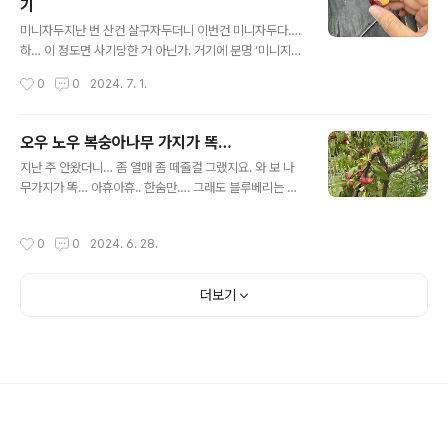
기
것도 테무에서 샀어요. 개당 만원 정도인데 가격처럼 좀 부
글 내용
실합니다만 저는 만족합니다. 처음으로 치커리 꽃을 보았
미니자두지난 번 산건 살구자두더니 이번건 미니자두다….
는데 이쁘네요. 오오 취향이다. 치커리를 꽃으로 키우자!
하… 이 정도면 사기당한 거 아닌가. 거기에 분명 ‘미니지
(그 담주 남편이 뽑아버림, 상추 심는다고. 떼잉! )
두’가 아니라 ‘바이오체리’ 라고 적혀 있었다고…….살구자
작성시간
0
0
2024. 7. 1.
두는 벌레가 심각하게 좋아해서 베어버릴까 고민중이고요.
이 미니자두는 넘 작아서 먹을 게 없네요. 흐….하아… 나중
에 찾아보니 바이오체리의 다른말이 미니자두라네요. 하아
오우 노우 복숭아나무 가지가 똑…
속았어…. 잘 알아볼걸. 난 자두말고 체리맛을 원해요 + 3
글 내용
지난 주 안왔더니… 좀 열매 좀 떼줄걸 그랬지요. 와 보 나
주후 후기 ??음, 제대로 익은 걸 먹어보니 맛이 괜찮다. 좀
무가지가 똑… 아휴아휴.. 한숨만…. 그래도 블루베리는 다
설익을때 딴건 술 담궈 보기로 했어요. 통으로 넣었더니 과
행히 무사히 잘익었어여. 냠냠 다 내꺼 ㅋㅋ 올해엔 샤인머
육이 우러나오는데 좀 걸리는 것 같네요. 남편이 혹시나 싶
스켓도 열렸네요. 너무 감감 무소식이라 남편이 베어버릴
어서 5개 넘도 남겨뒀는데 그 중 두개만 먹어 볼 수 있었고
작성시간
0
0
2024. 6. 28.
까했거든요.올해에도 꽃씨를 참 많이 뿌렸어요. 그 중 한 종
맛났어요. 이마저도 별로였으면 나무를 베어버리려고 했어
류가 잘 나왔어요. 천개나 넘게 뿌린 양귀비는 다 어디로 갔
요. 3개는 벌레나 새..
을까요. ㅎㅎ
더보기