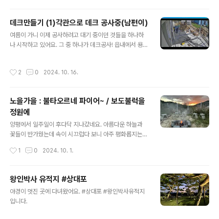
덜덜~다 바르고 나니 뿌듯하긴 하네요. 동네 토박이 이모
렀지만, 저는 귀..
님이 밭 정리하면서 이것저것 주셨네요. 므흣~ 토요일엔
데크만들기 (1)각관으로 데크 공사중(남편이)
오일 스템만 주구장창 바르고. 일요일엔 남편이 그라인더
글 내용
로 하나하나 각관을 자르며 계단을 만들었어요. 일전에는
여름이 가니 이제 공사하려고 대기 중이던 것들을 하나하
커팅기를 빌려다 썼는데, 다시 빌리자니 비싸서요. 그냥 저
나 시작하고 있어요. 그 중 하나가 데크공사! 읍내에서 용접
가형 하나 살껄 후회하는 남편 ㅋㅋ와~ 더욱 애정하는 집
기계도 빌리고요. 빌리는 값이 싸진 않데요. 아이들 눈 건강
이 되어갑니다. 이히히히히 다음주에는 나무를 부착하고
에 안좋으니 이 날은 남편 혼자가서 작업했네요. 저는 cctv
작성시간
2
0
2024. 10. 16.
끝! ㅎㅎ
로 감시하고요 ㅎㅎ 오올 우리 남편 왤캐 일잘해 ㅎㅎ꼼꼼
한 남자라 수평도 잘 맞춰서 이리도 멋지게 작업을 했어요.
다음주는 데크용 나무에 오일스텐 발라줄 거랍니당. ㅎㅎ
노을가을 : 불타오르네 파이어~ / 보도불럭을
정원에
글 내용
양평에서 일주일이 후다닥 지나갔네요. 아름다운 하늘과
꽃들이 반가웠는데 속이 시끄럽다 보니 아주 평화롭지는
않았어요. 이렇게 흐지부지 살아도 되나 싶게 시간을 흘려
작성시간
1
0
2024. 10. 1.
보내고요. 그래도 날씨가 좋다 보니 다 괜찮아지는 너~
낌. 중간에 자전거로 편의점을 다녀오는 날도 있었어요. 애
들이 이제 자전거 맛을 알아서 비록 4발 자전거지만 즐겁
왕인박사 유적지 #상대포
게 타더라고요. 걷는 것과 자동차를 타는 것 그리고 자전거
글 내용
야경이 멋진 곳에 다녀왔어요. #상대포 #왕인박사유적지
를 타면서 보는 풍광과 느낌이 또 다르더라고요. 차마 걸어
입니다.
서는 못 가는 길로도 가보고요. 낯선 분들께 인사도 해보고
요. 몇 년 전에 송현리 마마정원이라는 행사를 했었더라고