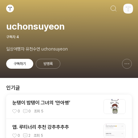
검색하기
티스토리
uchonsuyeon
구독자
4
일상여행자 유천수연 uchonsuyeon
구독하기
방명록
신고하기 레이어
열기
인기글
눈탱이 밤탱이 그녀의 ‘안아병’
0
0
조회
5
앱. 루티너리 추천 강추추추추
0
2
조회
5