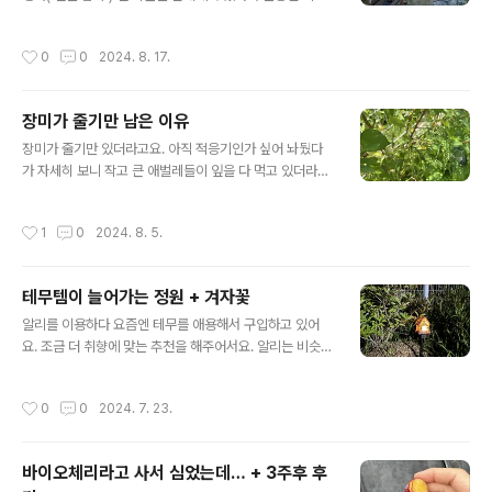
다는 말이 딱이었어요.
가 보이길래 나왔어요. 쿠션 비닐 떼주는 큰 일을 하고요.오
짠. 다만 일년은 갈까 싶네요. ㅎㅎ 태양의 힘!!!! 이겨낼 것
작성시간
0
0
2024. 8. 17.
인가?의자에 앉아 하늘 보기. 안락하네요. 곧 햇빛이 들이
쳐서 다시 실내로 드갈라고요. 히히 좋다. 어쨌든
장미가 줄기만 남은 이유
글 내용
장미가 줄기만 있더라고요. 아직 적응기인가 싶어 놔뒀다
가 자세히 보니 작고 큰 애벌레들이 잎을 다 먹고 있더라고
요. 조금 떨어진 곳에 심은 장미는 2차 꽃이 피는데 입구쪽
두 주의 장미들은 줄기만 남아 애처로운 모습이 되었어요.
작성시간
1
0
2024. 8. 5.
아휴…. 급하게 손가락으로 튕겨 내쫓았어요.장미는 벌레들
이 좋아하기에 약을 많이 뿌려야 한다고는 알고 있었어요.
지난번엔 그이 꽃을 먹더라고요. 잎도 이리 먹어치울 일인
테무템이 늘어가는 정원 + 겨자꽃
가… 또르르날도 덥고 잡일을 많이 한 남편이 약뿌리기를
글 내용
거부하기에 뙤약볕에 서서 벌레들을 좀 잡아주었어요. 더
알리를 이용하다 요즘엔 테무를 애용해서 구입하고 있어
블어 덩굴 식물들도 좀 제거하고요. 작년에 집짓는다고 방
요. 조금 더 취향에 맞는 추천을 해주어서요. 알리는 비슷한
치했더니 덩쿨식물들이 그늘늘 너무 만들어서 식물들이 상
것만 추천해주다보니 똑같은 것들의 나열이 많아요. 테무
태가 아주 안좋아졌었거든요. 식물들을 키우기 전엔 너무
는 취향저녁하는 제품들이 떠오르니 하나둘 구입하고 있어
작성시간
0
0
2024. 7. 23.
오버하는 거 아니냐고 했을거예요. 정말 엄..
요. 평이 좋은 녀석들로 데려왔어요. 비슷한 제품 혹은 같은
제품 상품 평도 더 찾아보고요. 아주 흡족합니다. 요즘엔 태
양열 충전이다보니 잘 꽂아두기만 하면 되네요. 위의 등은
바이오체리라고 사서 심었는데… + 3주후 후
실물이 더 나은데 사진빨은 좀 부족하네요. 저 울타리같은