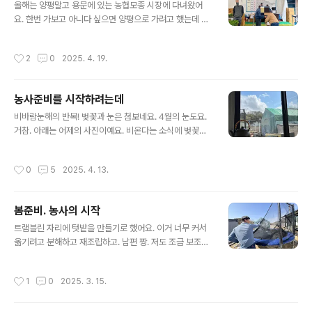
올해는 양평말고 용문에 있는 농협모종 시장에 다녀왔어
요. 한번 가보고 아니다 싶으면 양평으로 가려고 했는데 사
이즈는 작은데 다 있더라고요. 지금 3년째 모종 시장 가는
날 비가와요. 허허허체크하고 결제 후 도우미분이 가져다
작성시간
2
0
2025. 4. 19.
주는 시스템이라 살짝 번잡했어요. 큰 애가 도우미분이 자
르면 가져다줘서 매우 빨리받았어요.가지고추나 애플수박
같은 애들은 없어서 부근 모종파는 곳 갔어요. 가지고추는
농사준비를 시작하려는데
있고 애플수박은 담주에 온대서 다시 가려고요. 여기 모종
글 내용
파는 곳이 종류는 더 많아요. 가격은 비교픞 못해봄. 그리고
비바람눈해의 반복! 벚꽃과 눈은 첨보네요. 4월의 눈도요.
지평저수지를 한바퀴 돌아봤어요. 아직 벚꽃이 좀 있네요.
거참. 아래는 어제의 사진이예요. 비온다는 소식에 벚꽃길
역시 추운 곳이라 너무 늦게 피고 늦게 지죠.이제 다년간의
도 걷고 꽃도사다 심었어요. 한포트에 얼마하는데 한판에
경력자로써 오늘은 정말 후다닥. 큰 애 꽃밭옆에 허브밭도
6-7천원씩에도 팔더라고요. 아이에게 자신만의 밭을 만들
작성시간
0
5
2025. 4. 13.
추가하기로해서 작업도 했어요. 오후에..
어주고 꽃을 심게 했어요. 꽃값은 용돈에서 만원만 받기로.
오늘 이리 눈까지 올줄 모르고, 열심히 심었는딩. 훌쩍살아
만있어다오.
봄준비. 농사의 시작
글 내용
트램블린 자리에 텃밭을 만들기로 했어요. 이거 너무 커서
옮기려고 분해하고 재조립하고. 남편 짱. 저도 조금 보조함
ㅎ텃밭을 준비하는데 아빠가 오셔서 잔소리를 삽화나 하나
하시고 가심. ㅋㅋㅋ 다행히(?) 둘째가 할아버지 쫓아다니
작성시간
1
0
2025. 3. 15.
며 질문 폭격했어요.2년 묵힌 퇴비라 냄새도 안 나고 좋아
요. 이 일대가 퇴비냄새로 장난 아닙니다. 햇수별로 냄새가
달라요. 오늘 이만큼, 낼 또다시. 참 전기 로터리 기계를 이