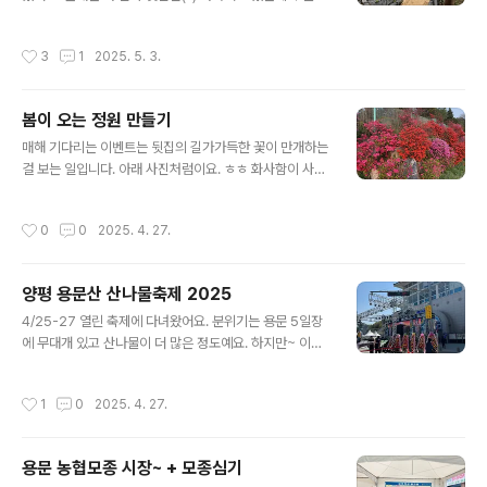
적성에 맞는지도요. 체력이 저질이라 하루이틀하고 드러누
거리니 남편이 도와주드라고요. 비닐깔고 모래 옮기는거
울듯 합니다만 ㅎㅎ나머지는 차차하기로 했어요. 이번 연
도움 요청하고. ㅎㅎㅎ다음 날이 되었어요. 날씨도 쾌청하
작성시간
3
1
2025. 5. 3.
휴는 노동으로 알차게 보냈어요!
고 바람도 선선하니 일하기 딱이에요. 오오 큰 애가 모래를
펼쳐줍니다. 오잉 어디서 이런 근성이 나왔는지 끝까지 하
드라고요. 오며가며 벽돌 나르는데 귀여운 고양이가 곁에
봄이 오는 정원 만들기
오길래 급히 먹을걸 가져다줬어요. 딱히 먹을게 없어서 냉
글 내용
동삼겹살 좀 주고 소세지주고요. 짠거 먹으면 안된다는 걸
매해 기다리는 이벤트는 뒷집의 길가가득한 꽃이 만개하는
알지만.. 쩝쩝 냥이 사료좀 사다둘까봐요.보도블록 작업을
걸 보는 일입니다. 아래 사진처럼이요. ㅎㅎ 화사함이 사진
시작했어요. 모양이 마음에 안들어서 네번을 다시 까니…
에 다 담기지 않네요. 모래를 한트럭 시켰습니다. 결국! 주
나 낼 괜찮니?냥이야 안가니? 아이들이 귀엽다고 나와 서
차장쪽에 쏟아둔 모래를 조금씩 정원쪽으로 옮기고 있어
작성시간
0
0
2025. 4. 27.
로를 구경하드라고요. 일이 힘들어서 ..
요. 잡초를 없애기 위해 ! 비닐깔고 모래깔고 보도블럭을 깝
니다. 하앍하앍. 언제가 다 하겠죠. 혼자하기로 했기에! 끝
부터 하려고 조금씩 하려고 계획중입니다. 정말 완성이 되
양평 용문산 산나물축제 2025
는 날은 올해언제까지. 오늘은 여기까지만 해보기로 했습
글 내용
니다. 그리고 루꼴라 씨앗을 뿌렸는데 이렇게 한무더기가
4/25-27 열린 축제에 다녀왔어요. 분위기는 용문 5일장
나왔네요. 네잎클로버처럼 예쁘게 생겨서 잡초랑 잘 구분
에 무대개 있고 산나물이 더 많은 정도예요. 하지만~ 이렇
이 되겠어요. 휴휴 다행. 씨앗을 뿌리면 이게 문제죠. 어느
게 두룹튀김을 팔아서 이거 하나로 대만족이였어요. 이천
정도 자라기전까지 구분이 안되는 애들이 많아요. 한달 뒤
원이였어요. 산나물전이 만원인데 산나물 가격을 생각하면
작성시간
1
0
2025. 4. 27.
면 먹는다는데 무슨 맛일지 궁금하네요...
수긍이 됩니다. 부추축제에선 3장이 만원이였어요. 올해에
양평축제를 다가보려고 했는데 여러집안일로 이제서야 가
보았어요. 시골축제지만, 그 느낌이 그 느낌이지만, 가까우
용문 농협모종 시장~ + 모종심기
니 가볼만 했어요. 다음엔 어디로 가쥐~~
글 내용