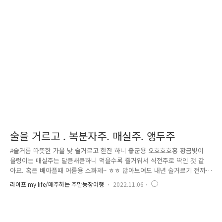
야죠. 마이너스가 더더욱 깊어졌습니다. 허허 다시 제로해서 시작하는 느낌
이네요. 3년 전 땅을 돋으며 참 기뻐하고 신기했는데, 이번에는 나간 돈이
큰지라 조금 가슴이 쓰립니다. 허허 아래 아랫집에서 산책 가며 놀러 오셨
어요. 한참 공사를 하고 땅을 돋우니 누구네가 그런가 궁금하셨..
술을 거르고 . 복분자주. 매실주. 앵두주
#술거름 따뜻한 가을 낮 술거르고 한잔 하니 좋군용 오호호호홍 황금빛이
울렁이는 매실주는 달큼새큼하니 먹을수록 즐거워서 식전주로 딱인 것 같
아요. 혹은 배아플때 어름용 소화제~ ㅎㅎ 많아보여도 내년 술거르기 전까
지 남질 않겠죠. 그리고 그 빈 시간을 이번 담금주는 어쩔지 계획하며 기다
라이프 my life/매주하는 주말농장여행
2022.11.06
릴거에요. 님을 기다리듯 소소한 맛있는 즐거움~~~ ㅎㅎㅎ