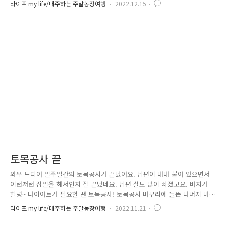
라이프 my life/매주하는 주말농장여행
2022.12.15
다시 만들다보니 두번째는 좀 낫다고 하더라고요. 그런데 왜 난로를 저기
다 설치한 걸까요. 허허허 . 올 겨울은 비닐하우스에서 지낼 것같아요. 이렇
다보니 식물을 심기는 아직 무리겠지요. ㅎㅎ
토목공사 끝
와우 드디어 일주일간의 토목공사가 끝났어요. 남편이 내내 붙어 있으면서
이런저런 잡일을 해서인지 잘 끝났네요. 남편 살도 많이 빠졌고요. 바지가
헐렁~ 다이어트가 필요할 땐 토목공사! 토목공사 마무리에 들뜬 나머지 마
지막 흙차를 찍으면서야 하늘이 파란 걸 알았어요. 마지막 두 차의 흙을 붓
라이프 my life/매주하는 주말농장여행
2022.11.21
고 있습니다. 양평 내에 흙이 없어서 횡성에서까지 가져오느라 흙 값만으
로도 많이 들어갔어요. 아깝지만 어째요. 어차피 들어갈 거 ~ 그러려니 해