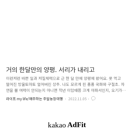
거의 한달만의 양평. 서리가 내리고
이런저런 바쁜 일과 저질체력으로 근 한 달 만에 양평에 왔어요. 못 먹고
떨어진 방울토마토 얼어버린 상추. 나도 모르게 핀 폼폼 국화와 구절초. 자
연을 볼 여력이 안되는지 아니면 작년 이맘때쯤 크게 아파서인지, 오기가
더 쉽지 않았어요. 허허허 하지만 서리꽃도 참 예쁘지요. 이렇게 사진을 찍
라이프 my life/매주하는 주말농장여행
2022.11.05
고 말라버린 국화들과 여러 꽃대들을 과감히 잘라냈습니다. 2주 후에 토목
공사를 하기로 했거든요. 지난 장마로 인해 토목공사 업체 구하기가 어려
웠는데, 다행히 아랫 아랫집에서 축대를 쌓으며 공사하길래 문의하고 진행
하게 되었어요. 토목공사를 하면 땅이 좀 넓어질 거라고 해서 기대 중입니
다만!!! 꽃밭을 없애야 하고 비닐하우스도 철거해야 해서 매우 바쁩니다.
마음을 차갑게 하며 사라질 식물들을 고르고 있어요. 씨앗만 뿌려도..