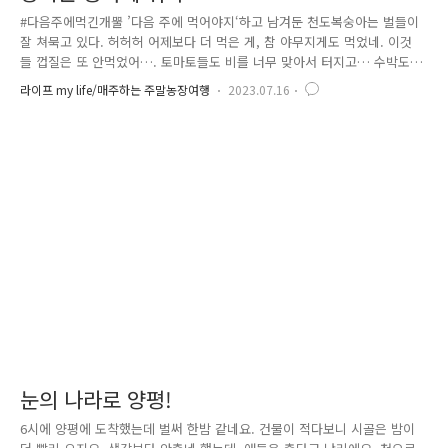
#다음주에먹긴개뿔 ’다음 주에 먹어야지‘하고 남겨둔 천도복숭아는 벌들이
잘 쳐묵고 있다. 허허허 어제보다 더 먹은 게, 참 야무지게도 먹었네. 이것
들 껍질은 또 안먹었어…. 토마토들도 비를 너무 맞아서 터지고… 수박도
잎이 병듬. 급히 설익은 수박을 따 먹고 있다. 농약없던 조선시대엔 어찌
라이프 my life/매주하는 주말농장여행
2023.07.16
키워먹은 걸까싶네.
눈의 나라로 양평!
6시에 양평에 도착했는데 벌써 한밤 같네요. 건물이 적다보니 시골은 밤이