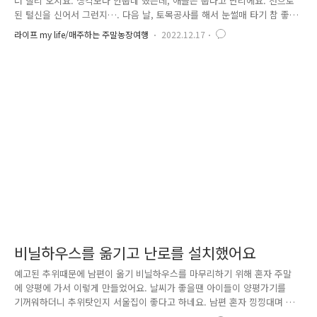
더 빨리 오지요. 생각보다 안춥네 했는데, 애들은 춥다고 난리에요. 천으로
된 털신을 신어서 그런지…. 다음 날, 토목공사를 해서 눈썰매 타기 참 좋
드라고요. ㅎㅎㅎ 이러기 위해 -10도라는데도 왔지요.
라이프 my life/매주하는 주말농장여행
2022.12.17
비닐하우스를 옮기고 난로를 설치했어요
예고된 추위때문에 남편이 옮기 비닐하우스를 마무리하기 위해 혼자 주말
에 양평에 가서 이렇게 만들었어요. 날씨가 좋을땐 아이들이 양평가기를
기꺼워하더니 추위탓인지 서울집이 좋다고 하네요. 남편 혼자 낑낑대며 무
거운 난로를 옮기고 비닐하우스 마무리를 했어요. 한번 만들어 둔걸옮겨서